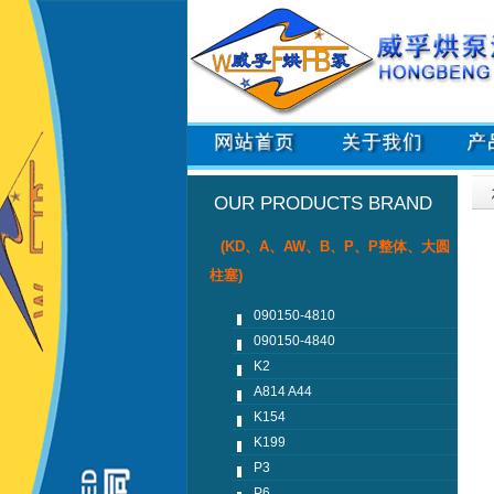
OUR PRODUCTS BRAND
(KD、A、AW、B、P、P整体、大圆
柱塞)
090150-4810
090150-4840
K2
A814 A44
K154
K199
P3
P6