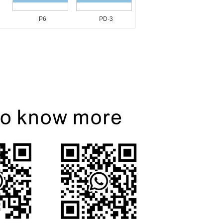
P6
PD-3
090150-4810