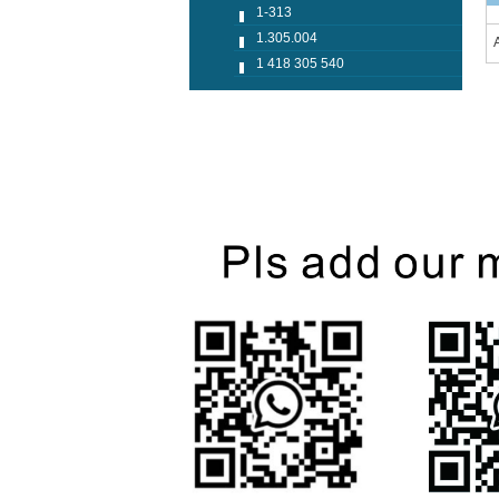
1-313
1.305.004
090150-4810
090150-4840
K2
A8
1 418 305 540