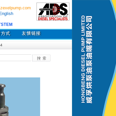
zexelpump.com
English
YSTEM
44