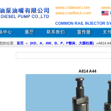
www.cndiesel.com
www.
www.cnwftech.com
COMMON RAIL INJECTOR S
您的位置:
首页
»
(KD、A、AW、B、P、P整体、大圆柱塞)
»A814 A
A814 A44