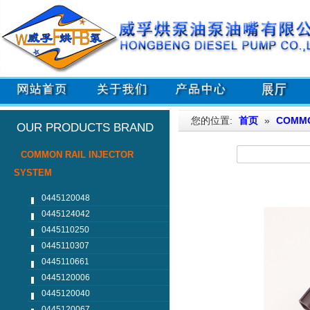
您的位置:
首页
»
COMMO
OUR PRODUCTS BRAND
COMMON RAIL INJECTOR
SYSTEM
0445120048
0445124042
0445110250
0445110307
0445110661
0445120006
0445120040
0445120067