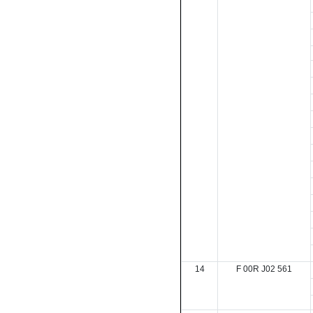
14
F 00R J02 561