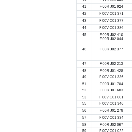
41
F 00R J01 924
42
F 00V C01 371
43
F 00V C01 377
44
F 00V C01 386
45
F 00R J02 410
F 00R J02 044
46
F 00R J02 377
47
F 00R J02 213
48
F 00R J01 428
49
F 00V C01 336
51
F 00R J01 704
52
F 00R J01 683
53
F 00V C01 001
55
F 00V C01 346
56
F 00R J01 278
57
F 00V C01 334
58
F 00R J02 067
59
F 00V C01 022