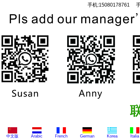
手机:15080178761 手
中文版
Arabic
French
German
Korea
Italia