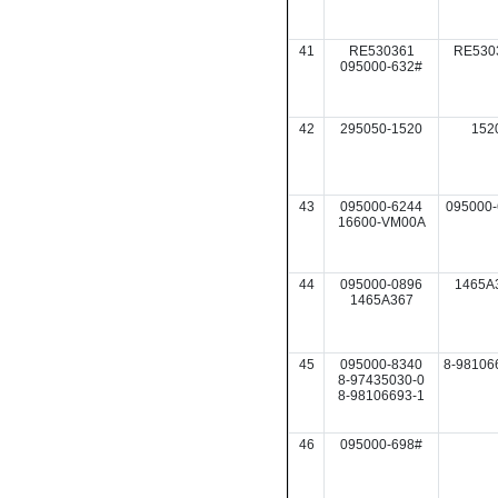
41
RE530361
RE530
095000-632#
42
295050-1520
152
43
095000-6244
095000-
16600-VM00A
44
095000-0896
1465A
1465A367
45
095000-8340
8-98106
8-97435030-0
8-98106693-1
46
095000-698#