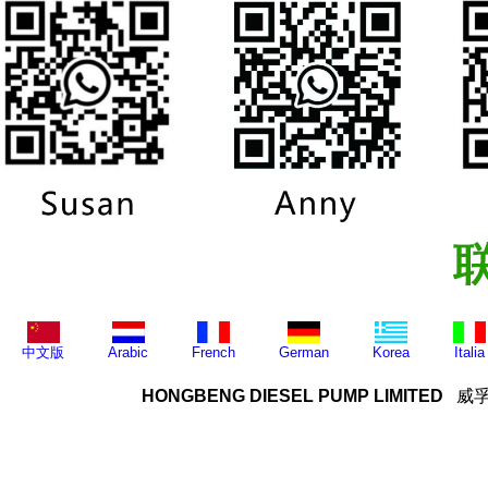
中文版
Arabic
French
German
Korea
Italia
HONGBENG DIESEL PUMP LIMITED
威孚