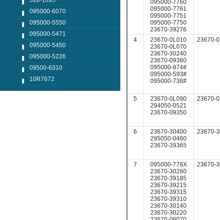
510-1695
095000-7760
095000-7761
095000-6070
095000-7751
095000-7750
095000-5550
23670-39276
095000-5471
4
23670-0L010
23670-0
095000-5450
23670-0L070
23670-30240
095000-5226
23670-09360
095000-874#
09500-6310
095000-593#
10R7672
095000-738#
5
23670-0L090
23670-0
294050-0521
23670-09350
6
23670-30400
23670-3
295050-0460
23670-39365
7
095000-778X
23670-3
23670-30280
23670-39185
23670-39215
23670-39315
23670-39310
23670-30140
23670-30220
23670-09070