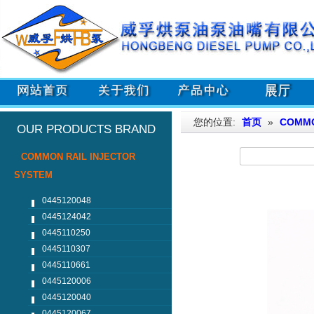
您的位置:
首页
»
COMMO
OUR PRODUCTS BRAND
COMMON RAIL INJECTOR
SYSTEM
0445120048
0445124042
0445110250
0445110307
0445110661
0445120006
0445120040
0445120067