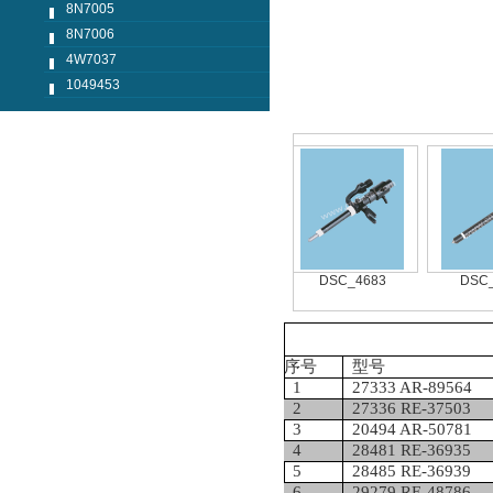
8N7005
8N7006
4W7037
1049453
1049453
DSC_4686
DSC_4683
DSC_4
序号
型号
1
27333 AR-89564
2
27336 RE-37503
3
20494 AR-50781
4
28481 RE-36935
5
28485 RE-36939
6
29279 RE-48786