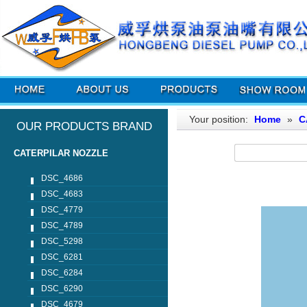
Your position:
Home
»
C
OUR PRODUCTS BRAND
CATERPILAR NOZZLE
DSC_4686
DSC_4683
DSC_4779
DSC_4789
DSC_5298
DSC_6281
DSC_6284
DSC_6290
DSC_4679