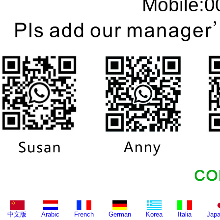
Mobile:00
中文版
Arabic
French
German
Korea
Italia
Jap