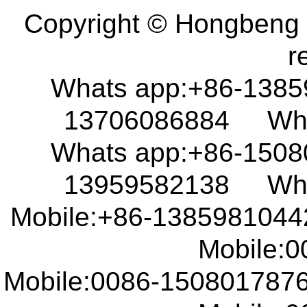
Copyright © Hongbeng D
r
Whats app:+86-138
13706086884 What
Whats app:+86-150
13959582138 What
Mobile:+86-138598104
Mobile:00
Mobile:0086-15080178